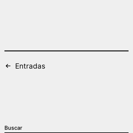
Paginación
Entradas
de
entradas
Buscar