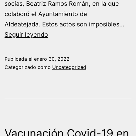
socias, Beatriz Ramos Román, en la que
colaboró el Ayuntamiento de
Aldeatejada. Estos actos son imposibles…
Actos
Seguir leyendo
vandálicos
en
Publicada el
enero 30, 2022
Aldeatejada
Categorizado como
Uncategorized
Vacunación Covid-19 en