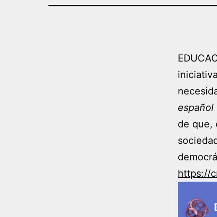
con
Autismo
EDUCAC
iniciati
necesid
español
de que, 
sociedad
democrá
https:/