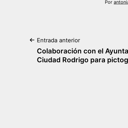
Por
antoni
Navegación
Entrada anterior
Colaboración con el Ayunt
de
Ciudad Rodrigo para pictog
entradas