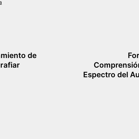
a
amiento de
For
rafiar
Comprensión
Espectro del Au