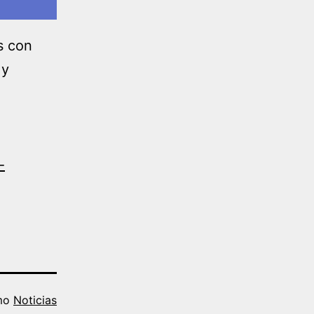
s con
 y
-
omo
Noticias