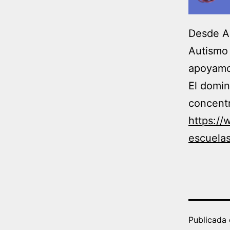
Desde AI
Autismo 
apoyamos
El domi
concentr
https://
escuela
Publicada 