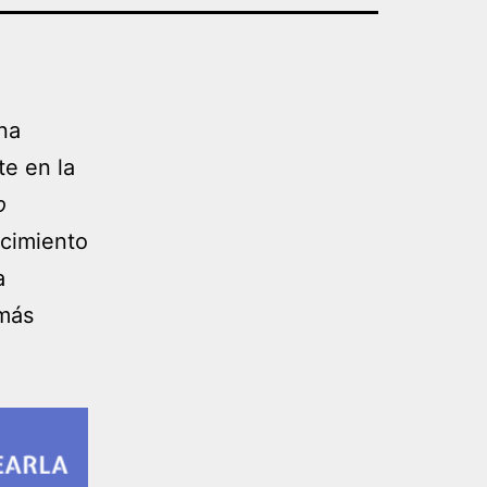
na
e en la
o
ncimiento
a
 más