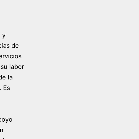
 y
cias de
rvicios
 su labor
de la
. Es
apoyo
ón