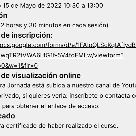
 15 de Mayo de 2022 10:30 a 13:00
ón
(2 horas y 30 minutos en cada sesión)
 de inscripción:
/docs.google.com/forms/d/e/1FAIpQLScKqtAfIyd
wqTR2tVWA6LfG1f-5V4tdEMLw/viewform?
0&w=1&flr=0
de visualización online
ra Jornada está subida a nuestro canal de You
rivado, si quieres verla: inscríbete o contacta 
 para obtener el enlace de acceso.
icado
rá certificado de haber realizado el curso.