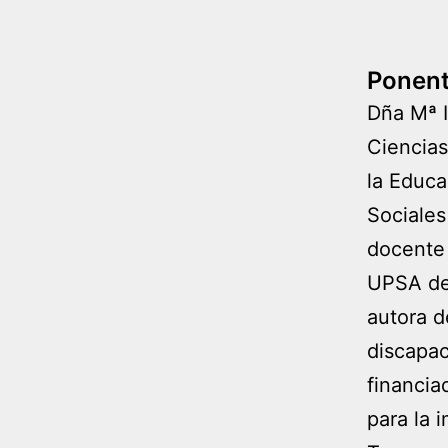
Ponen
Dña Mª I
Ciencias
la Educa
Sociales
docente 
UPSA des
autora d
discapac
financia
para la