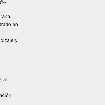
yL.
prana.
trado en
dizaje y
 ¿De
ención