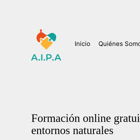
Saltar
al
contenido
Inicio
Quiénes Som
Asociación
para
la
Inclusión
de
Formación online gratui
las
entornos naturales
Personas