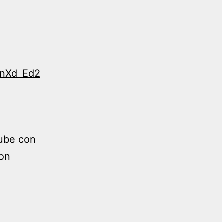
BnXd_Ed2
tube con
con