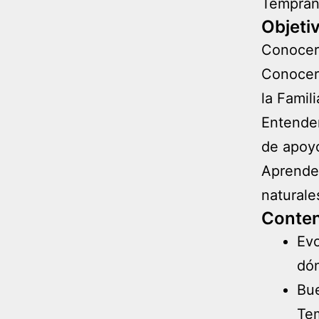
Temprana
Objeti
Conocer 
Conocer 
la Famil
Entender
de apo
Aprender
naturale
Conten
Evo
dó
Bue
Tem