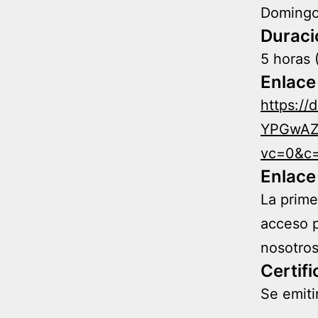
Domingo
Duraci
5 horas 
Enlace
https:/
YPGwAZ
vc=0&c=
Enlace 
La prime
acceso p
nosotros
Certif
Se emiti