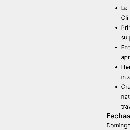
La 
Clí
Pri
su 
Ent
apr
Her
int
Cre
nat
tra
Fecha
Domingo