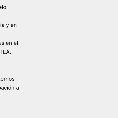
elo
ia y en
as en el
 TEA.
tornos
pación a